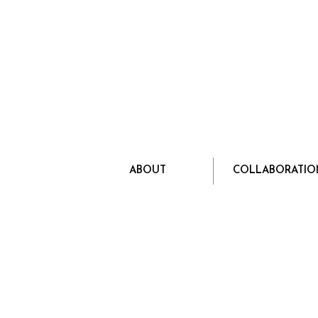
Hermès
Paris
claire.lemeil@gmail.com
ABOUT
COLLABORATIO