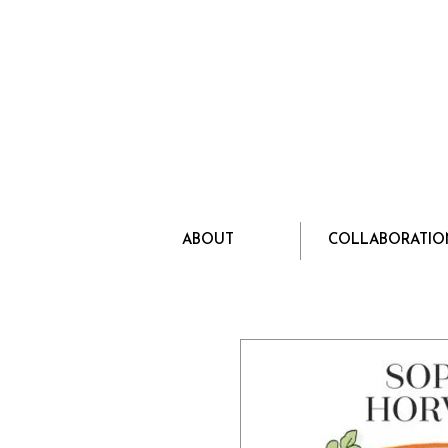
Hermès
Paris
claire.lemeil@gmail.com
ABOUT
COLLABORATIO